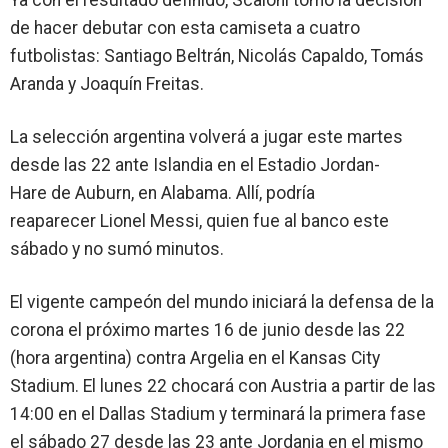
Ya con el resultado definido, Scaloni tomó la decisión
de hacer debutar con esta camiseta a cuatro
futbolistas:
Santiago Beltrán
,
Nicolás Capaldo
,
Tomás
Aranda
y
Joaquín Freitas
.
La selección argentina volverá a jugar este martes
desde las 22 ante Islandia en el
Estadio Jordan-
Hare
de Auburn, en Alabama. Allí, podría
reaparecer
Lionel Messi
, quien fue al banco este
sábado y
no sumó minutos
.
El vigente campeón del mundo iniciará la defensa de la
corona el próximo martes 16 de junio desde las 22
(hora argentina) contra
Argelia
en el Kansas City
Stadium. El lunes 22 chocará con
Austria
a partir de las
14:00 en el Dallas Stadium y terminará la primera fase
el sábado 27 desde las 23 ante Jordania en el mismo