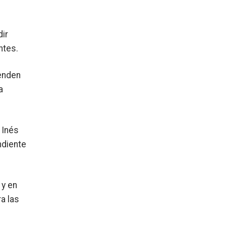
dir
ntes.
ienden
a
 Inés
ndiente
 y en
a las