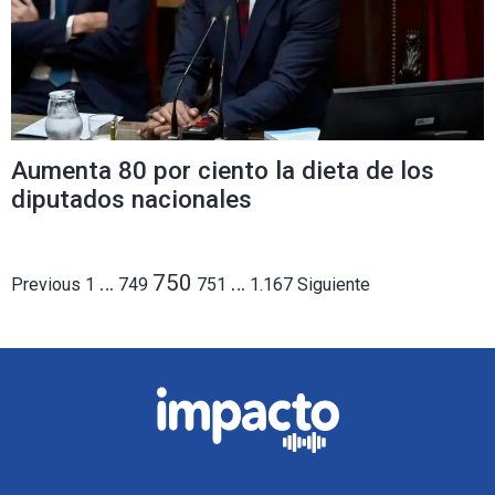
Aumenta 80 por ciento la dieta de los
diputados nacionales
…
750
…
Paginación
Previous
1
749
751
1.167
Siguiente
de
entradas