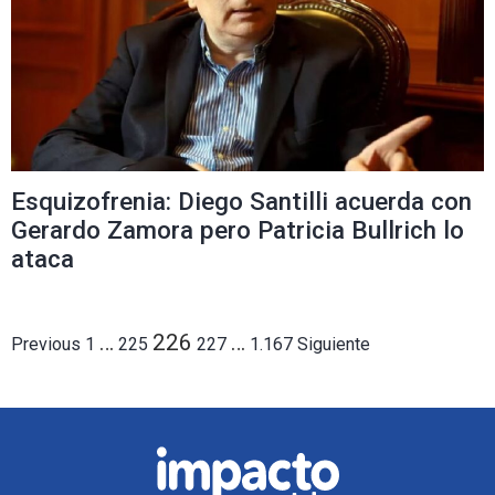
Esquizofrenia: Diego Santilli acuerda con
Gerardo Zamora pero Patricia Bullrich lo
ataca
…
226
…
Paginación
Previous
1
225
227
1.167
Siguiente
de
entradas