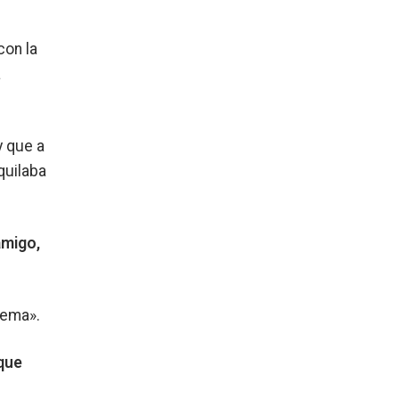
con la
a
y que a
quilaba
amigo,
rema».
que