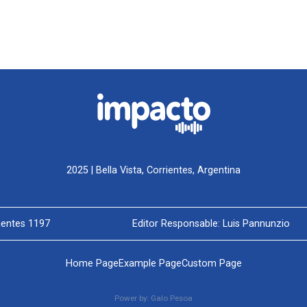
2025 | Bella Vista, Corrientes, Argentina
rientes 1197
Editor Responsable: Luis Pannunzio
Home Page
Example Page
Custom Page
Power by:
Galo Pesoa