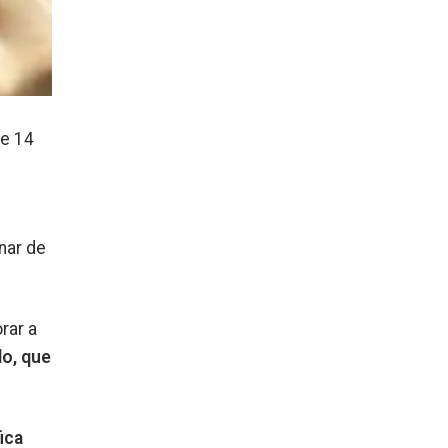
de 14
nar de
rar a
lo, que
ica