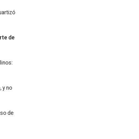
uartizó
rte de
linos:
, y no
iso de