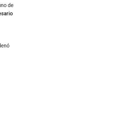
uno de
esario
rdenó