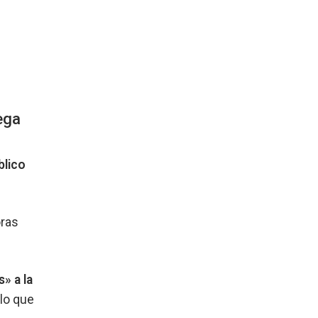
ega
blico
oras
» a la
ulo que