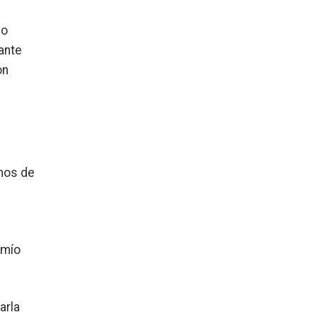
no
ante
on
imos de
 mío
arla