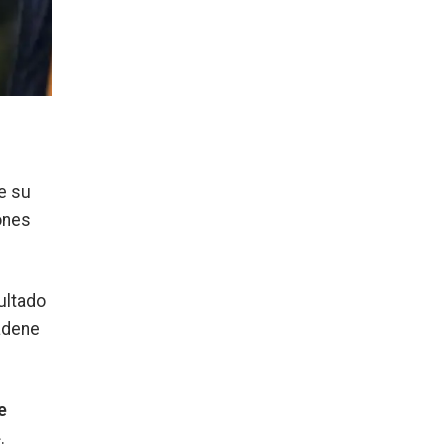
te su
ones
ultado
adene
e
.